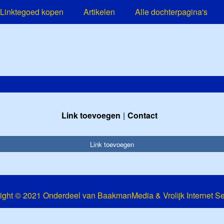
Linktegoed kopen
Artikelen
Alle dochterpagina's
Link toevoegen
Contact
Link toevoegen
ight © 2021 Onderdeel van
BaakmanMedia
&
Vrolijk Internet S